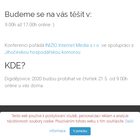
Budeme se na vás těšit v:
9.00h až 17.00h online :)
Konferenci pořádá
INIZIO Internet Media s.r.o.
ve spolupráci s
Jihočeskou hospodářskou komorou
KDE?
Digidějovice 2020 budou probíhat ve čtvrtek 21.5. od 9.00h
online u vás doma.
Tento web používá k poskytování služeb, personalizaci reklam a analýze
Copyright © 2026
INIZIO
Internet Media s.r.o.
návštěvnosti soubory cookie. Používáním tohoto webu s tím souhlasíte.
Další
informace
V pořádku